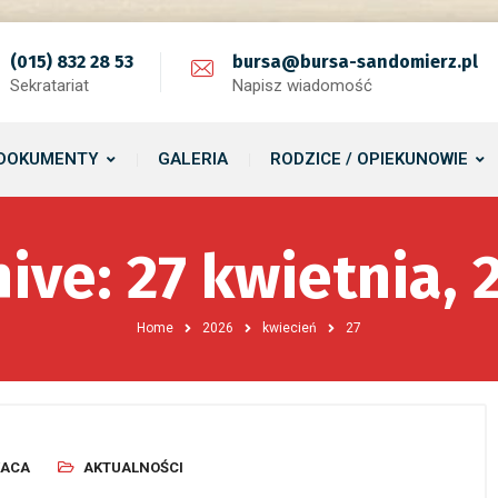
(015) 832 28 53
bursa@bursa-sandomierz.pl
Sekratariat
Napisz wiadomość
DOKUMENTY
GALERIA
RODZICE / OPIEKUNOWIE
hive: 27 kwietnia, 
Home
2026
kwiecień
27
KACA
AKTUALNOŚCI