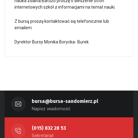
nauka zdalna.Bardzo proszę o śledzenie stron
internetowych szkół z informacjami na temat nauki.
Z bursą proszę kontaktować się telefonicznie lub
emailem.
Dyrektor Bursy Monika Borycka- Burek
bursa@bursa-sandomierz.pl
Napisz wiadomość
(015) 832 28 53
Sekretariat