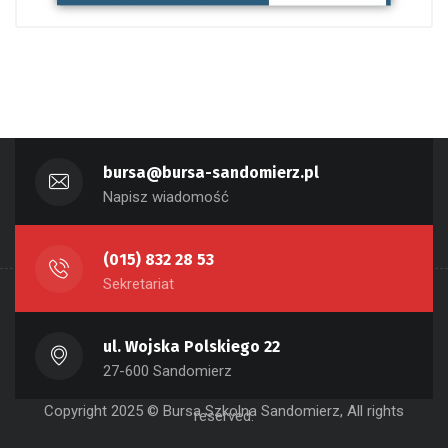
bursa@bursa-sandomierz.pl
Napisz wiadomość
(015) 832 28 53
Sekretariat
ul. Wojska Polskiego 22
27-600 Sandomierz
Copyright 2025 © Bursa Szkolna Sandomierz, All rights
reserved.